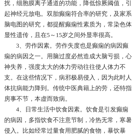
扰，细胞膜离子通道的功能，降低惊厥阈值，引
起神经元放电。双胎癫痫符合率的研究，及家系
脑电图的研究，都提醒癫痫性素质为，常染色体
显性遗传，且在5～15岁之间外显率很高。
3、劳作因素。劳作失度也是癫痫的病因癫
痫的病因之一。用脑过度必然造成大脑亏损，心
神失养，强度太大的体力劳动往往使人体力不
支。在这些情况下，病邪极易侵入，因为此时人
体抗病能力降到。传统中医典籍上的劳，还特指
房事不节，本虚而致病。
4、日常生活中饮食因素。饮食是引发癫痫
的病因，多指饮食不注意节制，冷热无常，寒暑
侵入。比如经常过量食用肥腻的食物，暴饮暴