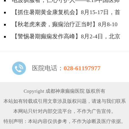
日，北京大学首钢医院高伟教授亲临成都免费会
电波驯服者，仁心守护人——8.19中国医师
诊，助力健康新学
节致敬神康抗癫团队
【抓住暑期黄金康复机会】8月15-17日，首
都医科大学附属北京天坛医院杨涛博士空降成都
【秋老虎来袭，癫痫治疗正当时】8月8-10
会诊，速约！
日，北京癫痫名医周立春博士领衔暑期会诊，速
【警惕暑期癫痫发作高峰】8月2-4日，北京
约！
专家领衔多学科会诊，助力患者暑期癫痫攻坚
医院电话：
028-61197977
Copyright 成都神康癫痫医院 版权所有
本站如有转载或引用文章涉及版权问题，请速与我们联系
本网站只针对内部交流平台，不作为广告宣传。
特别声明：本站内容仅供参考，不作为诊断及医疗依据。