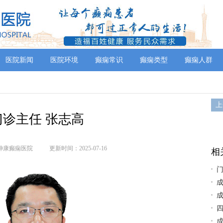
医院新闻
医院环境
癫痫常识
癫痫类型
癫痫人群
上
门诊主任 张志高
神康癫痫医院
更新时间：2025-07-16
相
门