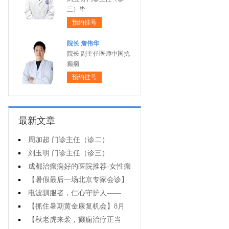
三）毕
预约挂号
院长 詹伟华
院长 副主任医师中国抗
癫痫
预约挂号
最新文章
周加超 门诊主任（诊二）
刘玉明 门诊主任（诊三）
成都治癫痫好的医院推荐-女性癫
痫患者能哺乳吗？
【暑假最后一场北京专家会诊】
8月22-24日，北京大学首钢医院高
电波驯服者，仁心守护人——
伟教授亲临成都免费会诊，助力健
8.19中国医师节致敬神康抗癫团队
【抓住暑期黄金康复机会】8月
康新学
15-17日，首都医科大学附属北京天
【秋老虎来袭，癫痫治疗正当