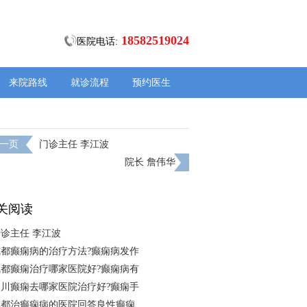
18582519024
医院电话:
来院路线
就诊流程
预约医生
一页
门诊主任 李江波
院长 詹伟华
下一页
关阅读
诊主任 李江波
成都癫痫病的治疗方法?癫痫病发作
成都癫痫治疗哪家医院好?癫痫病有
四川癫痫去哪家医院治疗好?癫痫手
成都治癫痫病的医院回答良性癫痫