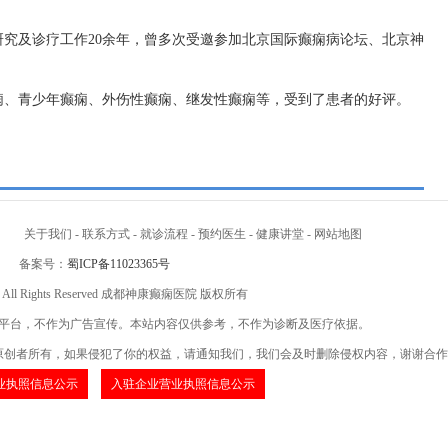
究及诊疗工作20余年，曾多次受邀参加北京国际癫痫病论坛、北京神
痫、青少年癫痫、外伤性癫痫、继发性癫痫等，受到了患者的好评。
关于我们
-
联系方式
-
就诊流程
-
预约医生
-
健康讲堂
-
网站地图
备案号：
蜀ICP备11023365号
t © All Rights Reserved 成都神康癫痫医院 版权所有
平台，不作为广告宣传。本站内容仅供参考，不作为诊断及医疗依据。
原创者所有，如果侵犯了你的权益，请通知我们，我们会及时删除侵权内容，谢谢合作
业执照信息公示
入驻企业营业执照信息公示