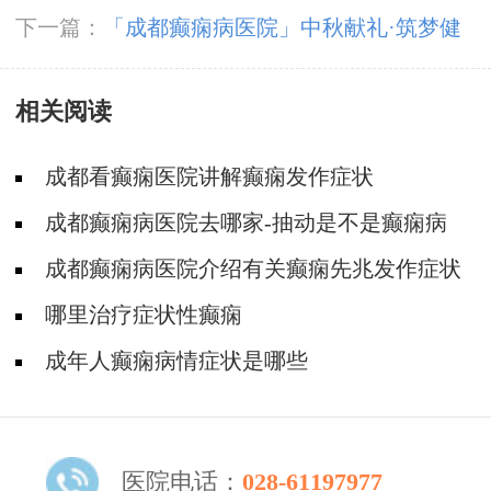
原因
下一篇：
「成都癫痫病医院」中秋献礼·筑梦健
康，9月18日—20日，北京四川三甲癫痫专家领
相关阅读
衔精准会诊，抓紧预约
成都看癫痫医院讲解癫痫发作症状
成都癫痫病医院去哪家-抽动是不是癫痫病
成都癫痫病医院介绍有关癫痫先兆发作症状
的内容
哪里治疗症状性癫痫
成年人癫痫病情症状是哪些
医院电话：
028-61197977